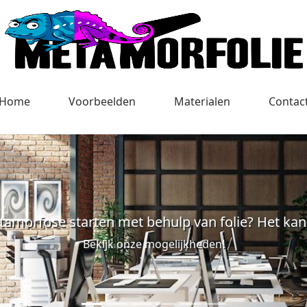
Home
Voorbeelden
Materialen
Contac
amorfose starten met behulp van folie? Het kan 
Bekijk onze mogelijkheden!