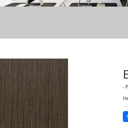
- 
He